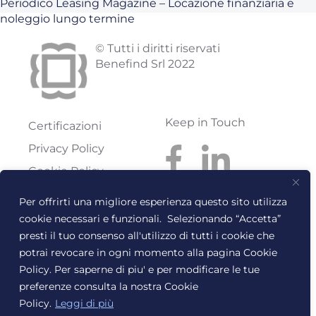
Periodico Leasing Magazine – Locazione finanziaria e
noleggio lungo termine
© Tutti i diritti riservati
Benefind Srl 2022
Keep in Touch
Certificazioni
Privacy Policy
Cookie Policy
Codice etico
Per offrirti una migliore esperienza questo sito utilizza
cookie necessari e funzionali. Selezionando “Accetta”
Benefind S.r.l.
Reg. Imprese: FI
presti il tuo consenso all'utilizzo di tutti i cookie che
Via Pratese, 199
Rea: FI-614300
potrai revocare in ogni momento alla pagina Cookie
50145 Firenze
C.F. e P.I.:
Policy. Per saperne di piu' e per modificare le tue
T. +39 055 318668
06267240486
preferenze consulta la nostra Cookie
info@benefind.it
email@pec.benefind.it
Policy.
Leggi di più