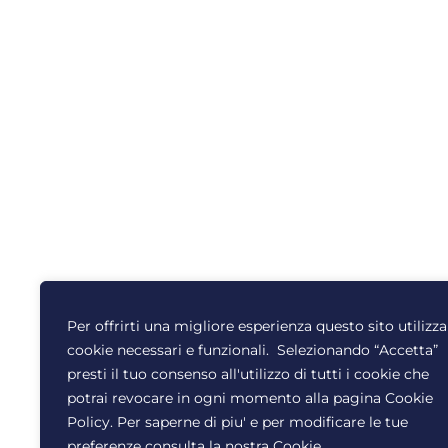
© Tutti i diritti riservati
Per offrirti una migliore esperienza questo sito utilizza
Certi
Benefind Srl 2022
cookie necessari e funzionali. Selezionando “Accetta”
Priva
presti il tuo consenso all'utilizzo di tutti i cookie che
Cooki
potrai revocare in ogni momento alla pagina Cookie
Policy. Per saperne di piu' e per modificare le tue
Codic
preferenze consulta la nostra Cookie