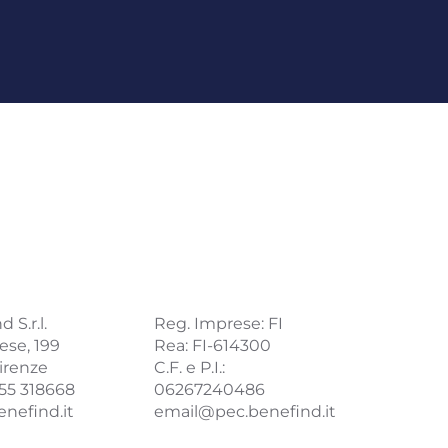
 S.r.l.
Reg. Imprese: FI
ese, 199
Rea: FI-614300
irenze
C.F. e P.I.:
055 318668
06267240486
nefind.it
email@pec.benefind.it