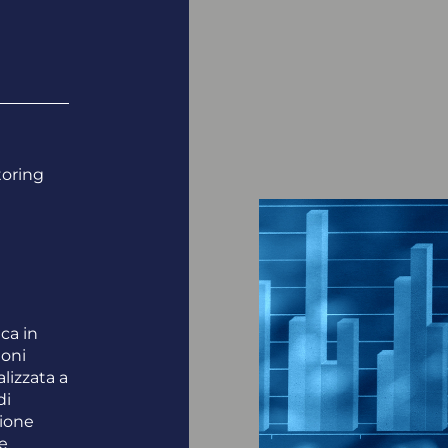
toring
ca in
ioni
alizzata a
di
tione
e