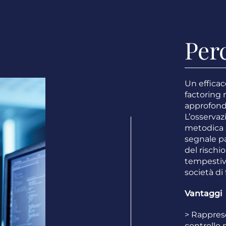
Per
Un effica
factoring 
approfond
L’osserva
metodica s
segnale pa
del rischi
tempestive
società di
Vantaggi
> Rappres
controllo p