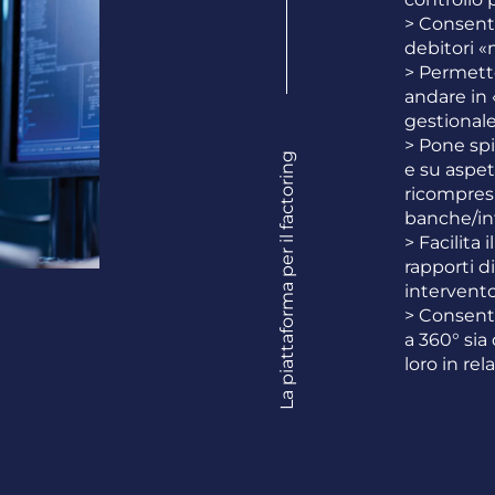
> Consente
debitori «
> Permette
andare in 
gestional
> Pone spi
La piattaforma per il factoring
e su aspet
ricompresi
banche/in
> Facilita
rapporti d
intervento,
> Consente
a 360° sia
loro in rel