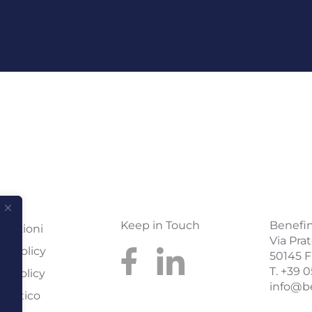
Keep in Touch
Benefind
ficazioni
Via Prat
cy Policy
50145 F
T. +39 
e Policy
info@be
e etico