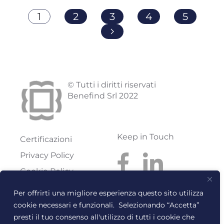
1
2
3
4
5
© Tutti i diritti riservati
Benefind Srl 2022
Keep in Touch
Certificazioni
Privacy Policy
Cookie Policy
Codice etico
Per offrirti una migliore esperienza questo sito utilizza
cookie necessari e funzionali. Selezionando “Accetta”
Benefind S.r.l.
Reg. Imprese: FI
presti il tuo consenso all'utilizzo di tutti i cookie che
Via Pratese, 199
Rea: FI-614300