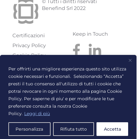
© Tutti i diritti riservati
Benefind Srl 2022
Keep in Touch
Certificazioni
Privacy Policy
Cookie Policy
Codice etico
Per offrirti una migliore esperienza questo sito utilizza
cookie necessari e funzionali. Selezionando “Accetta”
Benefind S.r.l.
Reg. Imprese: FI
presti il tuo consenso all'utilizzo di tutti i cookie che
Via Pratese, 199
Rea: FI-614300
potrai revocare in ogni momento alla pagina Cookie
50145 Firenze
C.F. e P.I.:
Policy. Per saperne di piu' e per modificare le tue
T. +39 055 318668
06267240486
preferenze consulta la nostra Cookie
info@benefind.it
email@pec.benefind.it
Policy.
Leggi di più
Designed by Dominae
Personalizza
Rifiuta tutto
Accetta