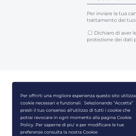
Per inviare la tua ca
trattamento dei tuoi
Dichiaro di aver l
protezione dei dati 
© Tutti i diritti riservati
Per offrirti una migliore esperienza questo sito utilizza
Certi
Benefind Srl 2022
cookie necessari e funzionali. Selezionando “Accetta”
Priva
presti il tuo consenso all'utilizzo di tutti i cookie che
Cooki
potrai revocare in ogni momento alla pagina Cookie
Policy. Per saperne di piu' e per modificare le tue
Codic
preferenze consulta la nostra Cookie