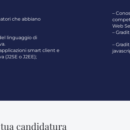
– Conos
atori che abbiano
compete
Web Ser
– Gradi
el linguaggio di
a.
– Gradi
 applicazioni smart client e
javascri
a (J2SE o J2EE);
 tua candidatura