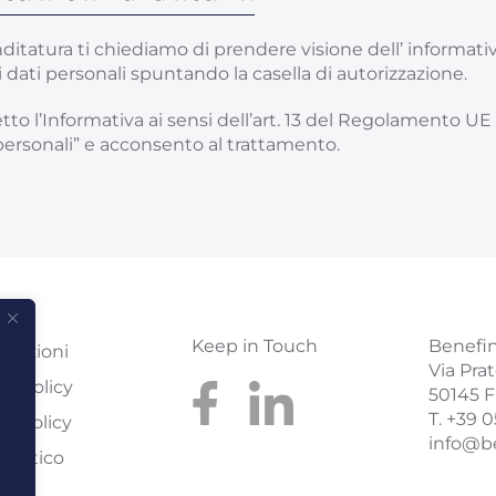
nditatura ti chiediamo di prendere visione dell’
informativ
 dati personali spuntando la casella di autorizzazione.
etto l’Informativa ai sensi dell’art. 13 del Regolamento U
personali” e acconsento al trattamento.
Keep in Touch
Benefind
ficazioni
Via Prat
cy Policy
50145 F
T. +39 
e Policy
info@be
e etico