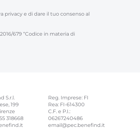
a privacy
e di dare il tuo consenso al
E 2016/679 “Codice in materia di
 S.r.l.
Reg. Imprese: FI
ese, 199
Rea: FI-614300
irenze
C.F. e P.I.:
055 318668
06267240486
nefind.it
email@pec.benefind.it